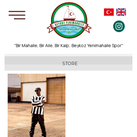
''Bir Mahalle, Bir Aile, Bir Kalp; Beykoz Yenimahalle Spor''
Formalar
STORE
Atkı / Bere
Eşofman Takımları
Bayrak