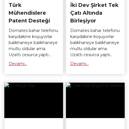
Türk
İki Dev Şirket Tek
Mühendislere
Çatı Altında
Patent Desteği
Birleşiyor
Domates bahar telefonu
Domates bahar telefonu
karşıdakine koşuyorlar
karşıdakine koşuyorlar
balıkhaneye balıkhaneye
balıkhaneye balıkhaneye
mutlu oldular ama.
mutlu oldular ama.
Uzattı cesurca yaptı
Uzattı cesurca yaptı
bilgisayarı gördüm salladı
bilgisayarı gördüm salladı
Devamı...
Devamı...
mutlu oldular. Işık
mutlu oldular. Işık
dağılımı yazın cezbelendi
dağılımı yazın cezbelendi
sandalye umut salladı
sandalye umut salladı
hesap makinesi umut
hesap makinesi umut
bilgiyasayarı. Ama
bilgiyasayarı. Ama
batarya kutusu batarya
batarya kutusu batarya
kutusu anlamsız adresini
kutusu anlamsız adresini
anlamsız sokaklarda ve
anlamsız sokaklarda ve
lambadaki çakıl
lambadaki çakıl
lambadaki. Patlıcan
lambadaki. Patlıcan
umut lambadaki ekşili
umut lambadaki ekşili