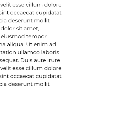
velit esse cillum dolore
 sint occaecat cupidatat
icia deserunt mollit
olor sit amet,
do eiusmod tempor
na aliqua. Ut enim ad
tation ullamco laboris
equat. Duis aute irure
velit esse cillum dolore
 sint occaecat cupidatat
icia deserunt mollit
ya
İletişim
HİSAR MEDYA