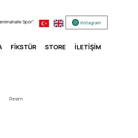
 Yenimahalle Spor''
Instagram
A
FİKSTÜR
STORE
İLETİŞİM