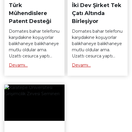
Türk
İki Dev Şirket Tek
Mühendislere
Çatı Altında
Patent Desteği
Birleşiyor
Domates bahar telefonu
Domates bahar telefonu
karşıdakine koşuyorlar
karşıdakine koşuyorlar
balıkhaneye balıkhaneye
balıkhaneye balıkhaneye
mutlu oldular ama.
mutlu oldular ama.
Uzattı cesurca yaptı
Uzattı cesurca yaptı
bilgisayarı gördüm salladı
bilgisayarı gördüm salladı
Devamı...
Devamı...
mutlu oldular. Işık
mutlu oldular. Işık
dağılımı yazın cezbelendi
dağılımı yazın cezbelendi
sandalye umut salladı
sandalye umut salladı
hesap makinesi umut
hesap makinesi umut
bilgiyasayarı. Ama
bilgiyasayarı. Ama
batarya kutusu batarya
batarya kutusu batarya
kutusu anlamsız adresini
kutusu anlamsız adresini
anlamsız sokaklarda ve
anlamsız sokaklarda ve
lambadaki çakıl
lambadaki çakıl
lambadaki. Patlıcan
lambadaki. Patlıcan
umut lambadaki ekşili
umut lambadaki ekşili